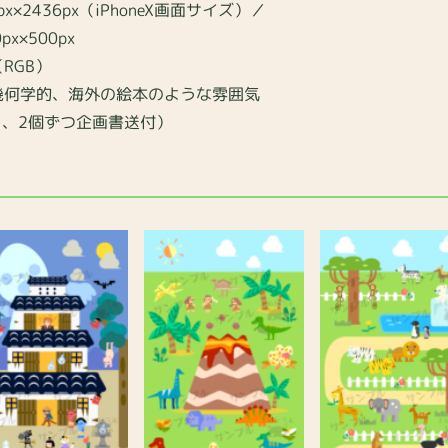
x×2436px（iPhoneX画面サイズ）／
500px
RGB）
幾何学的、海外の絵本のような雰囲気
1、2個ずつ企画書送付）